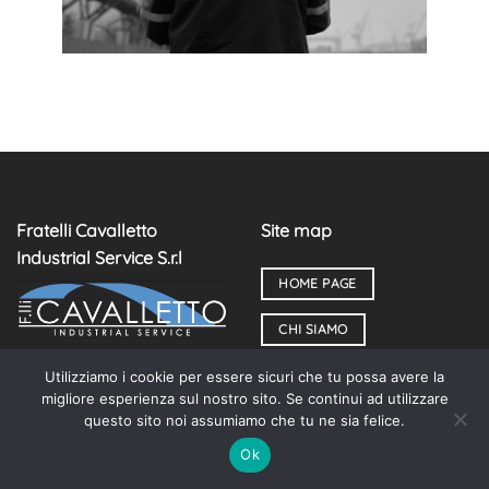
Fratelli Cavalletto
Site map
Industrial Service S.r.l
HOME PAGE
CHI SIAMO
P.iva: 04613590274
SERVIZI E LAVORAZIONI
Utilizziamo i cookie per essere sicuri che tu possa avere la
migliore esperienza sul nostro sito. Se continui ad utilizzare
Via Elettricità 22 A/B –
CARPENTERIA E
questo sito noi assumiamo che tu ne sia felice.
30175 – Marghera (Ve)
INSTALLAZIONI
Ok
info@fratellicavalletto.it
INDUSTRIAL SERVICE