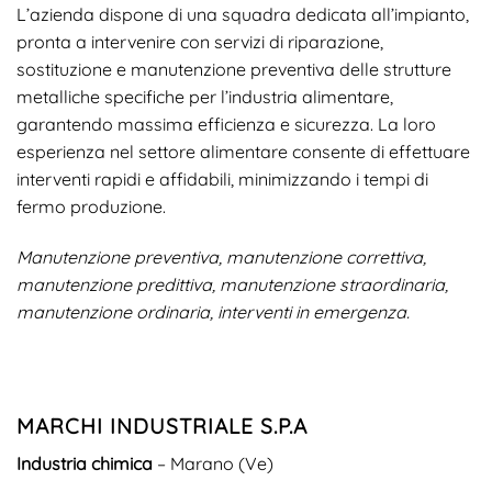
L’azienda dispone di una squadra dedicata all’impianto,
pronta a intervenire con servizi di riparazione,
sostituzione e manutenzione preventiva delle strutture
metalliche specifiche per l’industria alimentare,
garantendo massima efficienza e sicurezza. La loro
esperienza nel settore alimentare consente di effettuare
interventi rapidi e affidabili, minimizzando i tempi di
fermo produzione.
MONITORAGGIO E REPORT
Manutenzione preventiva, manutenzione correttiva,
manutenzione predittiva, manutenzione straordinaria,
Monitoraggio continuo e report
manutenzione ordinaria, interventi in emergenza.
dettagliati per garantire
trasparenza e miglioramento
continuo.
MARCHI INDUSTRIALE S.P.A
Industria chimica
– Marano (Ve)